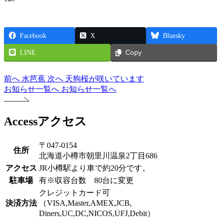
Facebook
X
Bluesky
LINE
Copy
前へ
水芭蕉
次へ
天狗桜が咲いています
お知らせ一覧へ
お知らせ一覧へ
Access
アクセス
〒047-0154
住所
北海道小樽市朝里川温泉2丁目686
アクセス
JR小樽駅より車で約20分です。
駐車場
有※収容台数 80台に変更
クレジットカード可
決済方法
（VISA,Master,AMEX,JCB,
Diners,UC,DC,NICOS,UFJ,Debit）