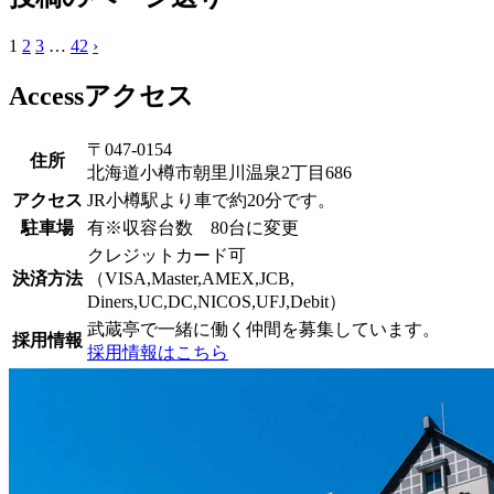
1
2
3
…
42
›
Access
アクセス
〒047-0154
住所
北海道小樽市朝里川温泉2丁目686
アクセス
JR小樽駅より車で約20分です。
駐車場
有※収容台数 80台に変更
クレジットカード可
決済方法
（VISA,Master,AMEX,JCB,
Diners,UC,DC,NICOS,UFJ,Debit）
武蔵亭で一緒に働く仲間を募集しています。
採用情報
採用情報はこちら