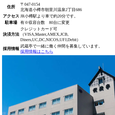
〒047-0154
住所
北海道小樽市朝里川温泉2丁目686
アクセス
JR小樽駅より車で約20分です。
駐車場
有※収容台数 80台に変更
クレジットカード可
決済方法
（VISA,Master,AMEX,JCB,
Diners,UC,DC,NICOS,UFJ,Debit）
武蔵亭で一緒に働く仲間を募集しています。
採用情報
採用情報はこちら