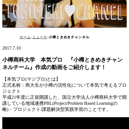
小樽ときめきチャンネル
ホーム
ニュース
小樽ときめきチャンネル
2017.7.10
小樽商科大学 本気プロ 『小樽ときめきチャン
ネルチーム』作成の動画をご紹介します！
【本気プロ(マジプロ)とは】
正式名称：商大生が小樽の活性化について本気で考えるプロ
ジェクト
平成21年度に正規開講した、国立大学法人小樽商科大学で開
講している地域連携PBL(Project/Problem Based Learningの
略)・プロジェクト/課題解決型実践学習のことです。