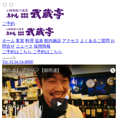
ご予約
ホーム
客室
料理
温泉
館内施設
アクセス
よくあるご質問
お
問合せ
ニュース
採用情報
ご予約はこちら
ご予約はこちら
Tel. 0134-54-8000