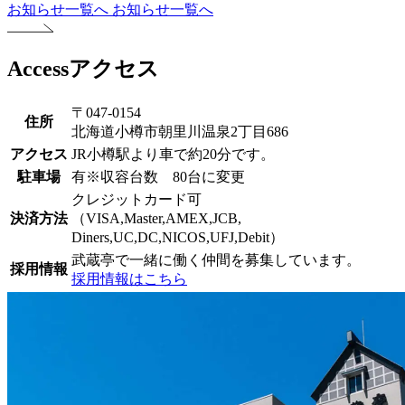
お知らせ一覧へ
お知らせ一覧へ
Access
アクセス
〒047-0154
住所
北海道小樽市朝里川温泉2丁目686
アクセス
JR小樽駅より車で約20分です。
駐車場
有※収容台数 80台に変更
クレジットカード可
決済方法
（VISA,Master,AMEX,JCB,
Diners,UC,DC,NICOS,UFJ,Debit）
武蔵亭で一緒に働く仲間を募集しています。
採用情報
採用情報はこちら