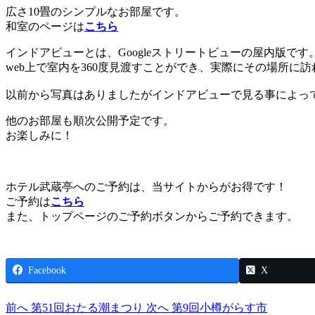
広さ10畳のシンプルなお部屋です。
和室のページは
こちら
インドアビューとは、Googleストリートビューの屋内版です
web上で室内を360度見渡すことができ、実際にその場所に
以前から写真はありましたがインドアビューで見る事によっ
他のお部屋も順次公開予定です。
お楽しみに！
ホテル武蔵亭へのご予約は、当サイトからがお得です！
ご予約は
こちら
また、トップページのご予約ボタンからご予約できます。
Facebook
X
前へ
第51回おたる潮まつり
次へ
第9回小樽がらす市