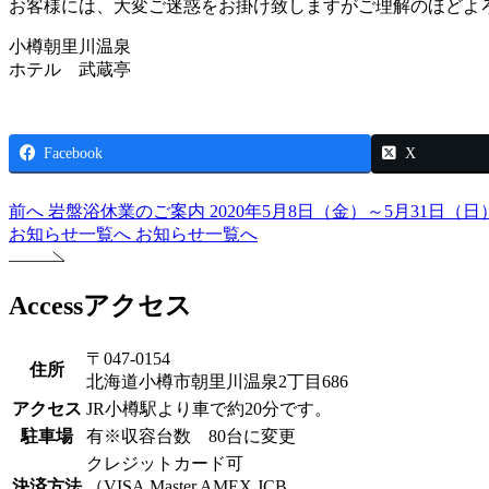
お客様には、大変ご迷惑をお掛け致しますがご理解のほどよ
小樽朝里川温泉
ホテル 武蔵亭
Facebook
X
前へ
岩盤浴休業のご案内 2020年5月8日（金）～5月31日（日
お知らせ一覧へ
お知らせ一覧へ
Access
アクセス
〒047-0154
住所
北海道小樽市朝里川温泉2丁目686
アクセス
JR小樽駅より車で約20分です。
駐車場
有※収容台数 80台に変更
クレジットカード可
決済方法
（VISA,Master,AMEX,JCB,