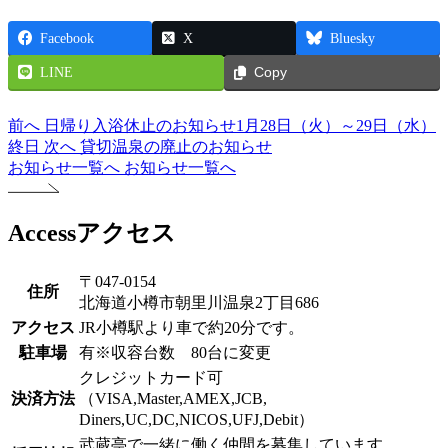
Facebook
X
Bluesky
LINE
Copy
前へ
日帰り入浴休止のお知らせ1月28日（火）～29日（水）
終日
次へ
貸切温泉の廃止のお知らせ
お知らせ一覧へ
お知らせ一覧へ
Access
アクセス
〒047-0154
住所
北海道小樽市朝里川温泉2丁目686
アクセス
JR小樽駅より車で約20分です。
駐車場
有※収容台数 80台に変更
クレジットカード可
決済方法
（VISA,Master,AMEX,JCB,
Diners,UC,DC,NICOS,UFJ,Debit）
武蔵亭で一緒に働く仲間を募集しています。