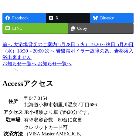
Facebook
X
Bluesky
LINE
Copy
前へ
大浴場貸切のご案内 5月28日（火）19:20～終日 5月29日
（水）18:30～20:00
次へ
岩盤浴ボイラー故障の為、岩盤浴入
浴出来ません
お知らせ一覧へ
お知らせ一覧へ
Access
アクセス
〒047-0154
住所
北海道小樽市朝里川温泉2丁目686
アクセス
JR小樽駅より車で約20分です。
駐車場
有※収容台数 80台に変更
クレジットカード可
決済方法
（VISA,Master,AMEX,JCB,