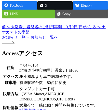
Facebook
X
Bluesky
LINE
Copy
前へ
大浴場、岩盤浴のご利用再開 9月9日(日)から
次へ
ナ
ナカマドの季節
お知らせ一覧へ
お知らせ一覧へ
Access
アクセス
〒047-0154
住所
北海道小樽市朝里川温泉2丁目686
アクセス
JR小樽駅より車で約20分です。
駐車場
有※収容台数 80台に変更
クレジットカード可
決済方法
（VISA,Master,AMEX,JCB,
Diners,UC,DC,NICOS,UFJ,Debit）
武蔵亭で一緒に働く仲間を募集しています。
採用情報