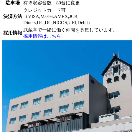
駐車場
有※収容台数 80台に変更
クレジットカード可
決済方法
（VISA,Master,AMEX,JCB,
Diners,UC,DC,NICOS,UFJ,Debit）
武蔵亭で一緒に働く仲間を募集しています。
採用情報
採用情報はこちら