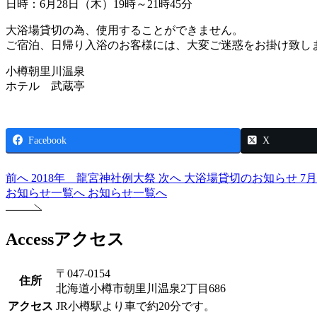
日時：6月28日（木）19時～21時45分
大浴場貸切の為、使用することができません。
ご宿泊、日帰り入浴のお客様には、大変ご迷惑をお掛け致し
小樽朝里川温泉
ホテル 武蔵亭
Facebook
X
前へ
2018年 龍宮神社例大祭
次へ
大浴場貸切のお知らせ 7月4日
お知らせ一覧へ
お知らせ一覧へ
Access
アクセス
〒047-0154
住所
北海道小樽市朝里川温泉2丁目686
アクセス
JR小樽駅より車で約20分です。