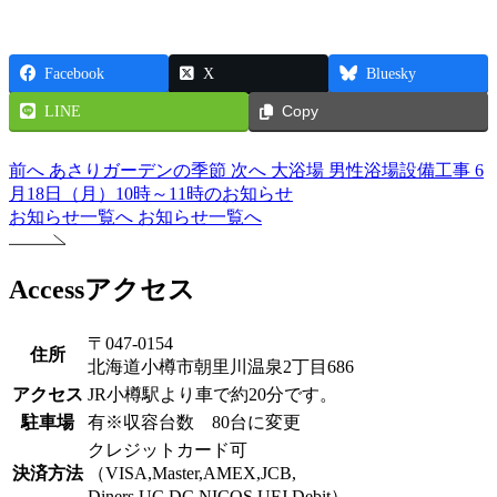
Facebook
X
Bluesky
LINE
Copy
前へ
あさりガーデンの季節
次へ
大浴場 男性浴場設備工事 6
月18日（月）10時～11時のお知らせ
お知らせ一覧へ
お知らせ一覧へ
Access
アクセス
〒047-0154
住所
北海道小樽市朝里川温泉2丁目686
アクセス
JR小樽駅より車で約20分です。
駐車場
有※収容台数 80台に変更
クレジットカード可
決済方法
（VISA,Master,AMEX,JCB,
Diners,UC,DC,NICOS,UFJ,Debit）