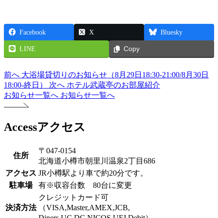
Facebook
X
Bluesky
LINE
Copy
前へ
大浴場貸切りのお知らせ（8月29日18:30-21:00/8月30日
18:00-終日）
次へ
ホテル武蔵亭のお部屋紹介
お知らせ一覧へ
お知らせ一覧へ
Access
アクセス
〒047-0154
住所
北海道小樽市朝里川温泉2丁目686
アクセス
JR小樽駅より車で約20分です。
駐車場
有※収容台数 80台に変更
クレジットカード可
決済方法
（VISA,Master,AMEX,JCB,
Diners,UC,DC,NICOS,UFJ,Debit）