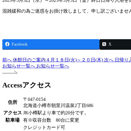
2023年5月3日（水）～2023年5月5日（金）終日日帰り入浴
混雑緩和の為ご迷惑をお掛け致しまして、申し訳ございませ
Facebook
X
前へ
休館日のご案内４月１８日(火)～２０日(木)
次へ
日帰り
お知らせ一覧へ
お知らせ一覧へ
Access
アクセス
〒047-0154
住所
北海道小樽市朝里川温泉2丁目686
アクセス
JR小樽駅より車で約20分です。
駐車場
有※収容台数 80台に変更
クレジットカード可