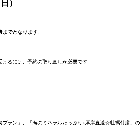
（日）
時までとなります。
受けるには、
予約の取り直し
が必要です。
」
喫プラン」、「海のミネラルたっぷり♪厚岸直送☆牡蠣付膳」