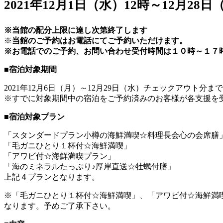
2021年12月1日（水）12時～12月28日
※当館の配分上限に達し次第終了します
※
当館のご予約はお電話にてご予約いただけます。
※お電話でのご予約、お問い合わせ受付時間は１０時～１７
■宿泊対象期間
2021年12月6日（月）～12月29日（水）チェックアウト分まで
※すでに対象期間中の宿泊をご予約済みのお客様が各支援を
■宿泊対象プラン
「スタンダードプラン小樽の海鮮満喫☆料理長会心の会席膳
「毛ガニひとり１杯付☆海鮮満喫」
「アワビ付☆海鮮満喫プラン」
「海のミネラルたっぷり♪厚岸直送☆牡蠣付膳」
上記４プランとなります。
※「毛ガニひとり１杯付☆海鮮満喫」、「アワビ付☆海鮮満
なります。予めご了承下さい。