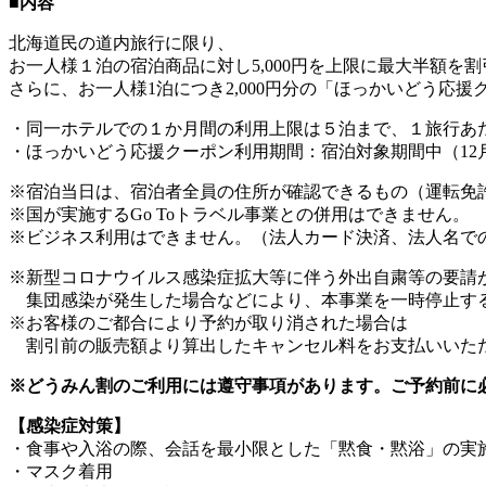
■内容
北海道民の道内旅行に限り、
お一人様１泊の宿泊商品に対し5,000円を上限に最大半額を割
さらに、お一人様1泊につき2,000円分の「ほっかいどう応援
・同一ホテルでの１か月間の利用上限は５泊まで、１旅行あ
・ほっかいどう応援クーポン利用期間：宿泊対象期間中（12月
※宿泊当日は、宿泊者全員の住所が確認できるもの（運転免
※国が実施するGo Toトラベル事業との併用はできません。
※ビジネス利用はできません。（法人カード決済、法人名で
※新型コロナウイルス感染症拡大等に伴う外出自粛等の要請
集団感染が発生した場合などにより、本事業を一時停止す
※お客様のご都合により予約が取り消された場合は
割引前の販売額より算出したキャンセル料をお支払いいた
※どうみん割のご利用には遵守事項があります。ご予約前に
【感染症対策】
・食事や入浴の際、会話を最小限とした「黙食・黙浴」の実
・マスク着用