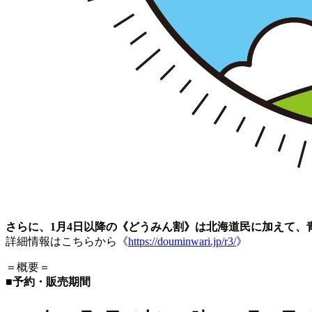
さらに、
1月4日以降の《どうみん割》は北海道民に加えて、
詳細情報はこちらから
《
https://douminwari.jp/r3/
》
＝概要＝
■予約・販売期間