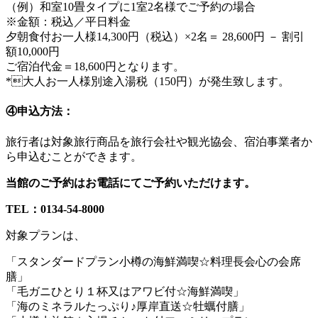
（例）和室10畳タイプに1室2名様でご予約の場合
※金額：税込／平日料金
夕朝食付お一人様14,300円（税込）×2名＝ 28,600円
－ 割引
額10,000円
ご宿泊代金＝18,600円となります。
*大人お一人様別途入湯税（150円）が発生致します。
④申込方法：
旅行者は対象旅行商品を旅行会社や観光協会、宿泊事業者か
ら申込むことができます。
当館の
ご予約はお電話
にてご予約いただけます。
TEL：0134-54-8000
対象プランは、
「スタンダードプラン小樽の海鮮満喫☆料理長会心の会席
膳」
「毛ガニひとり１杯又はアワビ付☆海鮮満喫」
「海のミネラルたっぷり♪厚岸直送☆牡蠣付膳」