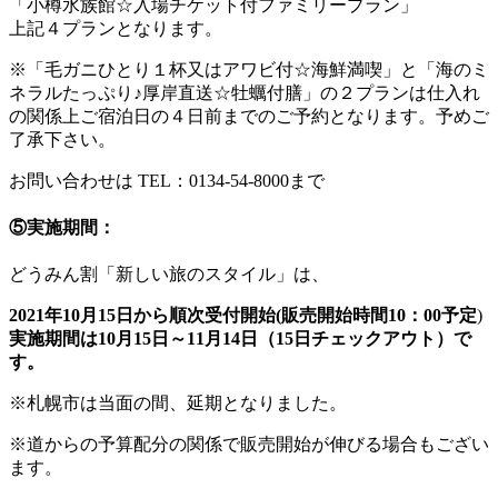
「小樽水族館☆入場チケット付ファミリープラン」
上記４プランとなります。
※「毛ガニひとり１杯又はアワビ付☆海鮮満喫」と「海のミ
ネラルたっぷり♪厚岸直送☆牡蠣付膳」の２プランは仕入れ
の関係上ご宿泊日の
４日前までのご予約
となります。予めご
了承下さい。
お問い合わせは TEL：0134-54-8000まで
⑤実施期間：
どうみん割「新しい旅のスタイル」は、
2021年10月15日から順次受付開始(販売開始時間10：00予定
)
実施期間は
10月15日～11月14日（15日チェックアウト）
で
す。
※札幌市は当面の間、延期となりました。
※道からの予算配分の関係で販売開始が伸びる場合もござい
ます。