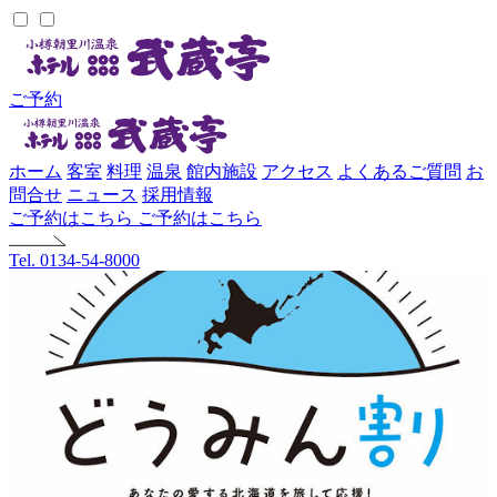
ご予約
ホーム
客室
料理
温泉
館内施設
アクセス
よくあるご質問
お
問合せ
ニュース
採用情報
ご予約はこちら
ご予約はこちら
Tel. 0134-54-8000