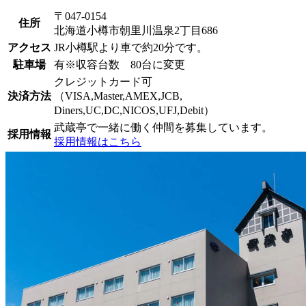
〒047-0154
住所
北海道小樽市朝里川温泉2丁目686
アクセス
JR小樽駅より車で約20分です。
駐車場
有※収容台数 80台に変更
クレジットカード可
決済方法
（VISA,Master,AMEX,JCB,
Diners,UC,DC,NICOS,UFJ,Debit）
武蔵亭で一緒に働く仲間を募集しています。
採用情報
採用情報はこちら