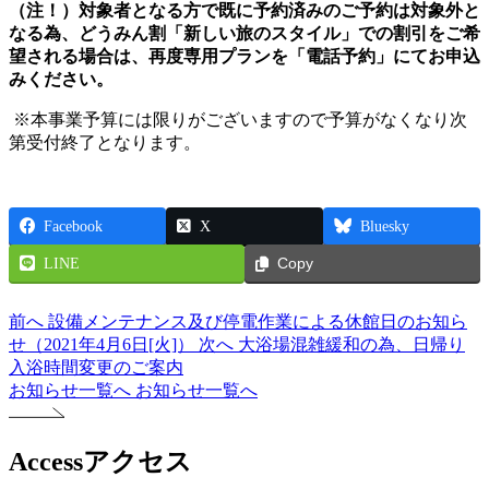
（注！）対象者となる方で既に予約済みのご予約は対象外と
なる為、どうみん割「新しい旅のスタイル」での割引をご希
望される場合は、再度専用プランを「電話予約」にてお申込
みください。
※本事業予算には限りがございますので予算がなくなり次
第受付終了となります。
Facebook
X
Bluesky
LINE
Copy
前へ
設備メンテナンス及び停電作業による休館日のお知ら
せ（2021年4月6日[火]）
次へ
大浴場混雑緩和の為、日帰り
入浴時間変更のご案内
お知らせ一覧へ
お知らせ一覧へ
Access
アクセス