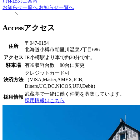
用休止のご案内
お知らせ一覧へ
お知らせ一覧へ
Access
アクセス
〒047-0154
住所
北海道小樽市朝里川温泉2丁目686
アクセス
JR小樽駅より車で約20分です。
駐車場
有※収容台数 80台に変更
クレジットカード可
決済方法
（VISA,Master,AMEX,JCB,
Diners,UC,DC,NICOS,UFJ,Debit）
武蔵亭で一緒に働く仲間を募集しています。
採用情報
採用情報はこちら