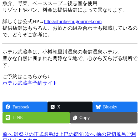
魚介、野菜、ベーススープ→後志産を使用！
リゾットやパン、料金は提供店舗によって異なります。
詳しくは公式HP→
http://shiribeshi-gourmet.com
提供店舗はもちろん、お酒との組み合わせも掲載しているの
で、どうぞご参考に。
ホテル武蔵亭は、小樽朝里川温泉の老舗温泉ホテル。
豊かな自然に囲まれた閑静な立地で、心から安らげる場所で
す。
ご予約はこちらから↓
ホテル武蔵亭予約サイト
Facebook
X
Bluesky
LINE
Copy
前へ
雛祭りの正式名称は上巳の節句
次へ
檜の貸切風呂ご利