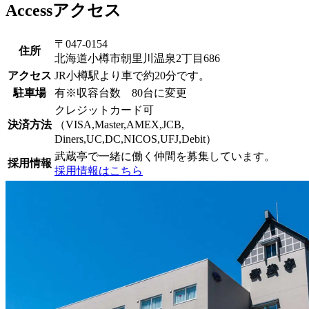
Access
アクセス
〒047-0154
住所
北海道小樽市朝里川温泉2丁目686
アクセス
JR小樽駅より車で約20分です。
駐車場
有※収容台数 80台に変更
クレジットカード可
決済方法
（VISA,Master,AMEX,JCB,
Diners,UC,DC,NICOS,UFJ,Debit）
武蔵亭で一緒に働く仲間を募集しています。
採用情報
採用情報はこちら