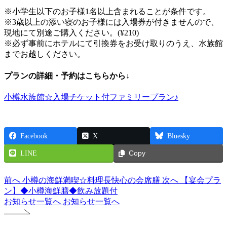
※小学生以下のお子様1名以上含まれることが条件です。
※3歳以上の添い寝のお子様には入場券が付きませんので、
現地にて別途ご購入ください。(¥210)
※必ず事前にホテルにて引換券をお受け取りのうえ、水族館
までお越しください。
プランの詳細・予約はこちらから↓
小樽水族館☆入場チケット付ファミリープラン♪
Facebook
X
Bluesky
LINE
Copy
前へ
小樽の海鮮満喫☆料理長快心の会席膳
次へ
【宴会プラ
ン】◆小樽海鮮膳◆飲み放題付
お知らせ一覧へ
お知らせ一覧へ