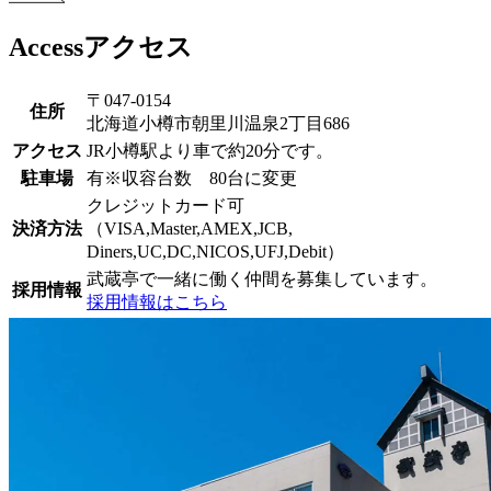
Access
アクセス
〒047-0154
住所
北海道小樽市朝里川温泉2丁目686
アクセス
JR小樽駅より車で約20分です。
駐車場
有※収容台数 80台に変更
クレジットカード可
決済方法
（VISA,Master,AMEX,JCB,
Diners,UC,DC,NICOS,UFJ,Debit）
武蔵亭で一緒に働く仲間を募集しています。
採用情報
採用情報はこちら