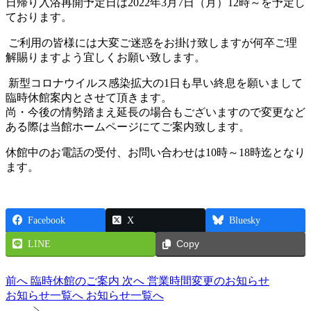
日帰り入浴再開予定日は2022年3月7日（月）12時～を予定し
ております。
ご利用の皆様には大変ご迷惑をお掛け致しますが何卒ご理
解賜りますよう宜しくお願い致します。
新型コロナウイルス感染拡大の1日も早い終息を願いまして
臨時休館案内とさせて頂きます。
尚・今後の情勢踏まえ延長の場合もございますので変更など
ある際は当館ホームページにてご案内致します。
休館中のお電話の受付、お問い合わせは10時～18時迄となり
ます。
Facebook
X
Bluesky
LINE
Copy
前へ
臨時休館のご案内
次へ
営業時間変更のお知らせ
お知らせ一覧へ
お知らせ一覧へ