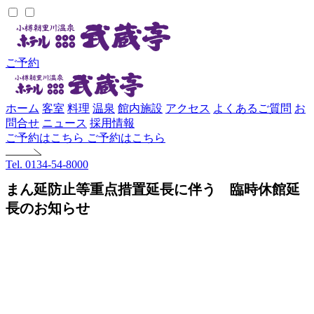
ご予約
ホーム
客室
料理
温泉
館内施設
アクセス
よくあるご質問
お
問合せ
ニュース
採用情報
ご予約はこちら
ご予約はこちら
Tel. 0134-54-8000
まん延防止等重点措置延長に伴う 臨時休館延
長のお知らせ