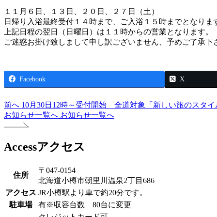
１１月６日、１３日、２０日、２７日（土）
日帰り入浴最終受付１４時まで、ご入浴１５時までとなりま
上記日程の翌日（日曜日）は１１時からの営業となります。
ご迷惑お掛け致しまして申し訳ございません、予めご了承下
Facebook
X
前へ
10月30日12時～受付開始 全道対象「新しい旅のスタイ
お知らせ一覧へ
お知らせ一覧へ
Access
アクセス
〒047-0154
住所
北海道小樽市朝里川温泉2丁目686
アクセス
JR小樽駅より車で約20分です。
駐車場
有※収容台数 80台に変更
クレジットカード可