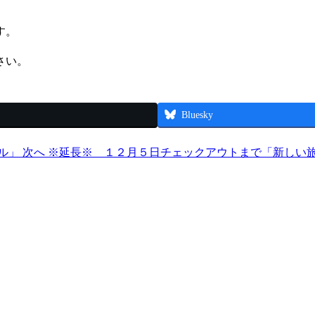
す。
さい。
Bluesky
ル」
次へ
※延長※ １２月５日チェックアウトまで「新しい