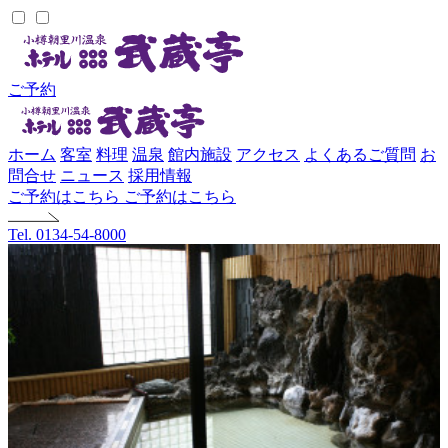
ご予約
ホーム
客室
料理
温泉
館内施設
アクセス
よくあるご質問
お
問合せ
ニュース
採用情報
ご予約はこちら
ご予約はこちら
Tel. 0134-54-8000