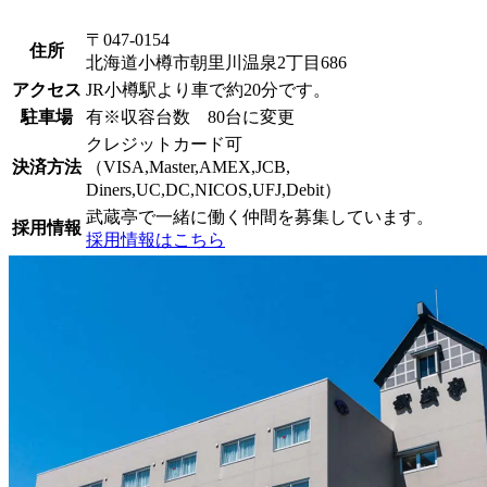
〒047-0154
住所
北海道小樽市朝里川温泉2丁目686
アクセス
JR小樽駅より車で約20分です。
駐車場
有※収容台数 80台に変更
クレジットカード可
決済方法
（VISA,Master,AMEX,JCB,
Diners,UC,DC,NICOS,UFJ,Debit）
武蔵亭で一緒に働く仲間を募集しています。
採用情報
採用情報はこちら