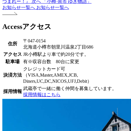
つまれー！』
次へ
「小樽·余市 ゆき物語」
お知らせ一覧へ
お知らせ一覧へ
Access
アクセス
〒047-0154
住所
北海道小樽市朝里川温泉2丁目686
アクセス
JR小樽駅より車で約20分です。
駐車場
有※収容台数 80台に変更
クレジットカード可
決済方法
（VISA,Master,AMEX,JCB,
Diners,UC,DC,NICOS,UFJ,Debit）
武蔵亭で一緒に働く仲間を募集しています。
採用情報
採用情報はこちら