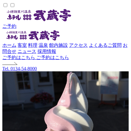
ご予約
ホーム
客室
料理
温泉
館内施設
アクセス
よくあるご質問
お
問合せ
ニュース
採用情報
ご予約はこちら
ご予約はこちら
Tel. 0134-54-8000