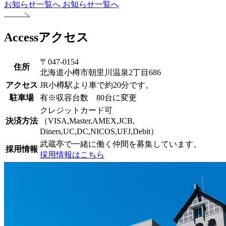
お知らせ一覧へ
お知らせ一覧へ
Access
アクセス
〒047-0154
住所
北海道小樽市朝里川温泉2丁目686
アクセス
JR小樽駅より車で約20分です。
駐車場
有※収容台数 80台に変更
クレジットカード可
決済方法
（VISA,Master,AMEX,JCB,
Diners,UC,DC,NICOS,UFJ,Debit）
武蔵亭で一緒に働く仲間を募集しています。
採用情報
採用情報はこちら