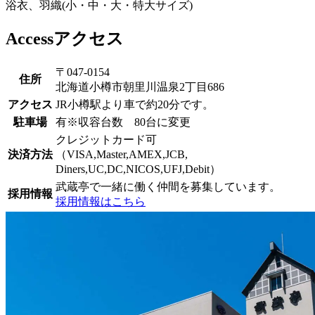
浴衣、羽織(小・中・大・特大サイズ)
Access
アクセス
〒047-0154
住所
北海道小樽市朝里川温泉2丁目686
アクセス
JR小樽駅より車で約20分です。
駐車場
有※収容台数 80台に変更
クレジットカード可
決済方法
（VISA,Master,AMEX,JCB,
Diners,UC,DC,NICOS,UFJ,Debit）
武蔵亭で一緒に働く仲間を募集しています。
採用情報
採用情報はこちら