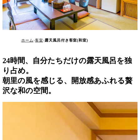
露天風呂付き客室(和室)
ホーム
客室
露天風呂付き客室(和室)
24時間、自分たちだけの露天風呂を独
り占め。
朝里の風を感じる、開放感あふれる贅
沢な和の空間。